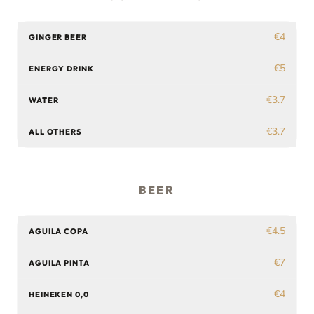
€4
GINGER BEER
€5
ENERGY DRINK
€3.7
WATER
€3.7
ALL OTHERS
BEER
€4.5
AGUILA COPA
€7
AGUILA PINTA
€4
HEINEKEN 0,0