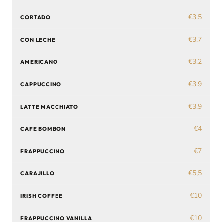
€3.5
CORTADO
€3.7
CON LECHE
€3.2
AMERICANO
€3.9
CAPPUCCINO
€3.9
LATTE MACCHIATO
€4
CAFE BOMBON
€7
FRAPPUCCINO
€5,5
CARAJILLO
€10
IRISH COFFEE
€10
FRAPPUCCINO VANILLA