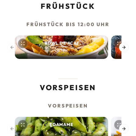
FRÜHSTÜCK
FRÜHSTÜCK BIS 12:00 UHR
BOWL DE ACAI
Previous slide
Next s
€11.50
VORSPEISEN
VORSPEISEN
EDAMAME
Previous slide
Next s
€9