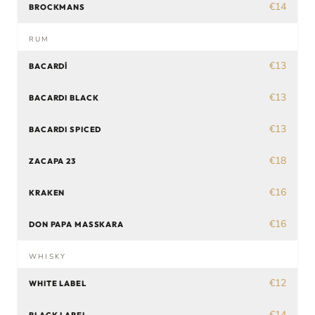
€14
BROCKMANS
RUM
€13
BACARDÍ
€13
BACARDI BLACK
€13
BACARDI SPICED
€18
ZACAPA 23
€16
KRAKEN
€16
DON PAPA MASSKARA
WHISKY
€12
WHITE LABEL
€14