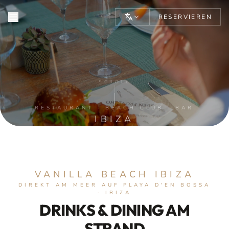
RESERVIEREN
VANILLA BEACH IBIZA — ME
SCROLL
RESTAURANT · BEACH CLUB · BAR
IBIZA
VANILLA BEACH IBIZA
DIREKT AM MEER AUF PLAYA D'EN BOSSA
· IBIZA
DRINKS & DINING AM
STRAND