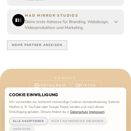
MAD MIRROR STUDIOS
Deine erste Adresse für Branding, Webdesign,
Videoproduktion und Marketing.
MEHR PARTNER ANZEIGEN
CONNECT
INSTAGRAM
TIKTOK
COOKIE EINWILLIGUNG
TRIPADVISOR
SOUNDCLOUD
Wir verwenden nur technisch notwendige Cookies standardmaessig. Externe
FACEBOOK
YOUTUBE
Medien (z. B. YouTube oder Google Maps) werden erst nach deiner
Einwilligung geladen. Details findest du in
Datenschutz
Impressum
.
Impressum
Datenschutz
AGB
©
2026
Vanilla Beach Ibiza. All rights reserved.
ALLE AKZEPTIEREN
NICHT NOTWENDIGE ABLEHNEN
WEBSITE VON
MAD MIRROR STUDIOS
ANPASSEN