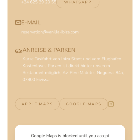
+34 625 39 20 55
WHATSAPP
E-MAIL
reservation@vanilla-ibiza.com
ANREISE & PARKEN
Kurze Taxifahrt von Ibiza Stadt und vom Flughafen.
Kostenloses Parken ist direkt hinter unserem
Restaurant möglich, Av. Pere Matutes Noguera, 84a,
07800 Eivissa.
APPLE MAPS
GOOGLE MAPS
Vanilla Beach 
Google Maps is blocked until you accept