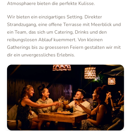
Atmosphaere bieten die perfekte Kulisse.
Wir bieten ein einzigartiges Setting. Direkter
Strandzugang, eine offene Terrasse mit Meerblick und
ein Team, das sich um Catering, Drinks und den
reibungslosen Ablauf kuemmert. Von kleinen
Gatherings bis zu groesseren Feiern gestalten wir mit
dir ein unvergessliches Erlebnis.