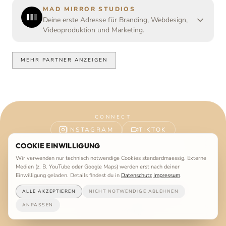
MAD MIRROR STUDIOS
Deine erste Adresse für Branding, Webdesign,
Videoproduktion und Marketing.
MEHR PARTNER ANZEIGEN
CONNECT
INSTAGRAM
TIKTOK
COOKIE EINWILLIGUNG
TRIPADVISOR
SOUNDCLOUD
Wir verwenden nur technisch notwendige Cookies standardmaessig. Externe
FACEBOOK
YOUTUBE
Medien (z. B. YouTube oder Google Maps) werden erst nach deiner
Einwilligung geladen. Details findest du in
Datenschutz
Impressum
.
Impressum
Datenschutz
AGB
©
2026
Vanilla Beach Ibiza. All rights reserved.
ALLE AKZEPTIEREN
NICHT NOTWENDIGE ABLEHNEN
WEBSITE VON
MAD MIRROR STUDIOS
ANPASSEN
Easter Egg
Jobs