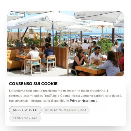
CONSENSO SUI COOKIE
Utilizziamo solo cookie tecnicamente necessari in modo predefinito. I
contenuti esterni (ad es. YouTube o Google Maps) vengono caricati solo dopo il
Il conto alla rovescia per l'estate è iniziato! Vanilla
tuo consenso. I dettagli sono disponibili in
Privacy
Note legali
.
Beach Ibiza apre ufficialmente la nuova stagione con
ACCETTA TUTTI
RIFIUTA NON ESSENZIALI
uno speciale weekend di apertura il 24 e 25 aprile
PERSONALIZZA
2026 nella bellissima Playa d'en Bossa.